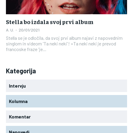
Stella bo izdala svoj prvi album
A. U.
-
20/01/2021
Stella se je odločila, da svoj prvi album najavi z napovednim
singlom in videom 'Ta neki neki'! »Ta neki neki je prevod
francoske fraze 'je...
Kategorija
Intervju
Kolumna
Komentar
Napovedi