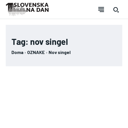
Tag:
nov singel
Dobrodošli na enaslovenskanadan
Dobrodošli na enaslovenskanadan
Dobrodošli na enaslovenskanadan
Dobrodošli na enaslovenskanadan
Poglej si
Poglej si
Poglej si
Poglej si
Doma
OZNAKE
Nov singel
Prijava
Prijava
Prijava
Prijava
NOVICE
NOVICE
NOVICE
NOVICE
INTERVJU
INTERVJU
INTERVJU
INTERVJU
NAPOVEDI
NAPOVEDI
NAPOVEDI
NAPOVEDI
KOMENTAR
KOMENTAR
VIDEO TEDNA
VIDEO TEDNA
KOMENTAR
KOMENTAR
VIDEO TEDNA
VIDEO TEDNA