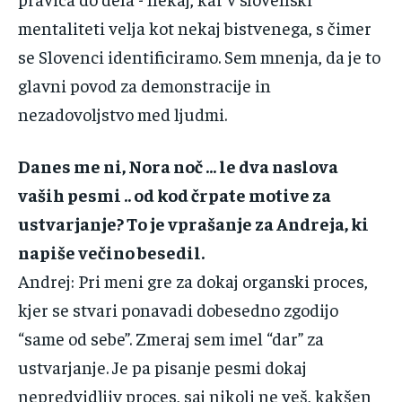
‌mentaliteti‌ ‌velja‌ ‌kot‌ ‌nekaj‌ ‌bistvenega,‌ ‌s‌ ‌čimer‌
‌se‌ ‌Slovenci‌ ‌identificiramo.‌ ‌Sem‌ ‌mnenja,‌ ‌da‌ ‌je‌ ‌to‌
‌glavni‌ ‌povod‌ ‌za‌ ‌demonstracije‌ ‌in‌
‌nezadovoljstvo‌ ‌med‌ ‌ljudmi.‌ ‌
Danes‌ ‌me‌ ‌ni,‌ ‌Nora‌ ‌noč‌ ‌…‌ ‌le‌ ‌dva‌ ‌naslova‌
‌vaših‌ ‌pesmi‌ ‌..‌ ‌od‌ ‌kod‌ ‌črpate‌ ‌motive‌ ‌za‌
‌ustvarjanje‌? To je ‌vprašanje‌ ‌za‌ ‌Andreja,‌ ‌ki‌
‌napiše‌ ‌večino‌ ‌besedil.
Andrej‌:‌ Pri ‌meni‌ ‌gre‌ ‌za‌ ‌dokaj‌ ‌organski‌ ‌proces,‌
‌kjer‌ ‌se‌ ‌stvari‌ ‌ponavadi‌ ‌dobesedno‌ ‌zgodijo‌
‌“same‌ ‌od‌ ‌sebe”.‌ ‌Zmeraj‌ ‌sem‌ ‌imel‌ ‌“dar”‌ ‌za‌
‌ustvarjanje.‌ ‌Je‌ ‌pa‌ ‌pisanje‌ ‌pesmi‌ ‌dokaj‌
‌nepredvidljiv‌ ‌proces,‌ ‌saj‌ ‌nikoli‌ ‌ne‌ ‌veš,‌ ‌kakšen‌