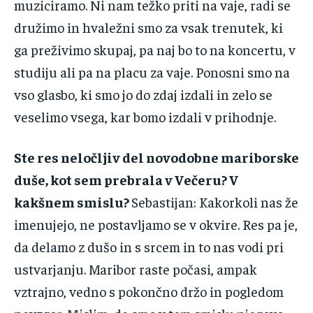
‌muziciramo.‌ ‌Ni‌ ‌nam‌ ‌težko‌ ‌priti‌ ‌na‌ ‌vaje,‌ ‌radi‌ ‌se‌
‌družimo‌ ‌in‌ ‌hvaležni‌ ‌smo‌ ‌za‌ ‌vsak‌ ‌trenutek,‌ ‌ki‌
‌ga‌ ‌preživimo skupaj‌,‌ ‌pa‌ ‌naj‌ ‌bo‌ ‌to‌ ‌na‌ ‌koncertu,‌ ‌v‌
‌studiju‌ ‌ali‌ ‌pa‌ ‌na‌ ‌placu‌ ‌za‌ ‌vaje.‌ ‌Ponosni‌ ‌smo‌ ‌na‌
‌vso‌ ‌glasbo,‌ ‌ki‌ ‌smo‌ ‌jo‌ ‌do‌ ‌zdaj‌ ‌izdali‌ ‌in‌ ‌zelo‌ ‌se‌
‌veselimo‌ ‌vsega,‌ ‌kar‌ ‌bomo‌ ‌izdali‌ ‌v‌ ‌prihodnje.‌ ‌ ‌
Ste‌ ‌res‌ ‌neločljiv‌ ‌del‌ ‌novodobne‌ ‌mariborske‌
‌duše,‌ ‌kot‌ ‌sem‌ ‌prebrala‌ ‌v‌ ‌Večeru?‌ ‌V‌
‌kakšnem‌ ‌smislu?‌ ‌
Sebastijan‌:‌ ‌Kakorkoli‌ ‌nas‌ ‌že‌
‌imenujejo,‌ ‌ne‌ ‌postavljamo‌ ‌se‌ ‌v‌ ‌okvire.‌ ‌Res‌ ‌pa‌ ‌je,‌
‌da‌ ‌delamo‌ ‌z‌ ‌dušo‌ ‌in‌ ‌s srcem‌ ‌in‌ ‌to‌ ‌nas‌ ‌vodi‌ ‌pri‌
‌ustvarjanju.‌ ‌Maribor‌ ‌raste‌ ‌počasi,‌ ‌ampak‌
‌vztrajno,‌ ‌vedno‌ ‌s‌ ‌pokončno‌ ‌držo‌ ‌in‌ ‌pogledom‌