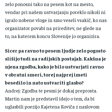
‌zelo‌ ‌ponosni‌ ‌tako‌ ‌na‌ ‌pesem‌ ‌kot‌ ‌na‌ ‌mesto,‌
‌vendar‌ ‌pri‌ ‌našem‌ ‌ustvarjanju‌ ‌poreklo‌ ‌nikoli‌ ‌ni‌
‌igralo‌ ‌nobene‌ ‌vloge‌ ‌in‌ ‌smo‌ ‌veseli‌ ‌vsakič,‌ ‌ko‌ ‌nas‌
‌organizator‌ ‌povabi‌ ‌na‌ ‌prireditev‌, ne glede na
to, na katerem koncu Slovenije jo organizira.‌
Sicer pa ravno‌ ‌to‌ ‌pesem‌ ‌ljudje‌ ‌zelo‌ ‌pogosto‌
‌slišijo‌ ‌tudi‌ ‌na‌ ‌radijskih‌ ‌postajah.‌ ‌Kakšna‌ ‌je‌
‌njena‌ ‌zgodba,‌ ‌kako‌ ‌je‌ ‌bilo‌ ‌ustvarjati‌ ‌ravno‌
‌v‌ ‌obratni‌ ‌smeri,‌ ‌torej‌ ‌najprej‌ ‌imeti‌
‌besedilo‌ ‌in‌ ‌nato‌ ‌ustvariti‌ ‌glasbo?‌ ‌
Andrej‌:‌ ‌Zgodba‌ ‌te‌ ‌pesmi‌ ‌je‌ ‌dokaj‌ ‌preprosta.‌
‌Martin‌ ‌nam‌ ‌je‌ ‌predstavil‌ ‌idejo‌ ‌o‌ ‌tem,‌ ‌da‌ ‌bi‌
‌uglasbili‌ ‌poezijo‌ ‌Kajetena‌ ‌Koviča‌ ‌z‌ ‌naslovom‌