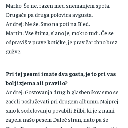
Marko‌:‌ ‌Še‌ ‌ne,‌ ‌razen‌ ‌med‌ ‌snemanjem‌ ‌spota.‌
‌Drugače‌ ‌pa‌ ‌druga‌ ‌polovica‌ ‌avgusta.‌ ‌
Andrej‌:‌ ‌Ne‌ ‌še.‌ ‌Smo‌ ‌na‌ ‌poti‌ ‌na‌ ‌Bled.‌ ‌
Martin‌:‌ ‌Vse‌ ‌štima,‌ ‌slano‌ ‌je,‌ ‌mokro‌ ‌tudi.‌ ‌Če‌ ‌se‌
‌odpraviš‌ ‌v‌ ‌prave‌ ‌kotičke,‌ ‌je‌ ‌prav‌ ‌čarobno‌ ‌brez‌
‌gužve.‌
Pri‌ ‌tej‌ ‌pesmi‌ ‌imate‌ ‌dva‌ ‌gosta,‌ ‌je‌ ‌to‌ ‌pri‌ ‌vas‌
‌bolj‌ ‌izjema‌ ‌ali‌ ‌pravilo?‌ ‌ ‌
Andrej‌:‌ ‌Gostovanja‌ ‌drugih‌ ‌glasbenikov‌ ‌smo‌ ‌se‌
‌začeli‌ ‌posluževati‌ ‌pri‌ ‌drugem‌ ‌albumu.‌ ‌Najprej‌
‌smo‌ ‌k‌ ‌sodelovanju‌ ‌povabili‌ ‌Bilbi,‌ ‌ki‌ ‌je‌ ‌z‌ ‌nami‌
‌zapela‌ ‌našo‌ ‌pesem‌ ‌Daleč‌ ‌stran,‌ ‌nato‌ ‌pa‌ ‌še‌