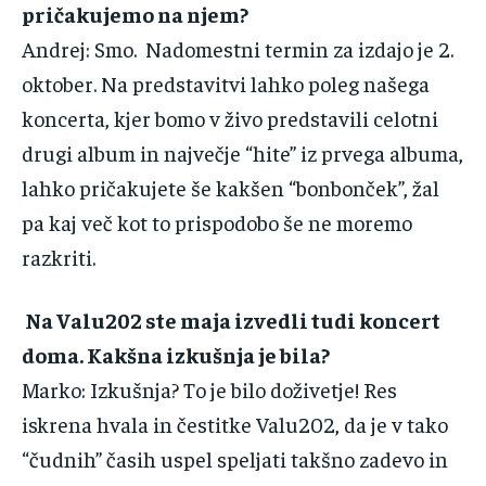
‌pričakujemo‌ ‌na‌ ‌njem?‌ ‌
Andrej‌:‌ Smo.‌ ‌ ‌Nadomestni‌ ‌termin‌ ‌za‌ ‌izdajo‌ ‌je‌ ‌2.‌
‌oktober.‌ ‌Na‌ ‌predstavitvi‌ ‌lahko‌ ‌poleg‌ ‌našega‌
‌koncerta,‌ ‌kjer‌ ‌bomo‌ ‌v‌ ‌živo‌ ‌predstavili‌ ‌celotni‌
‌drugi‌ ‌album‌ ‌in‌ ‌največje‌ ‌“hite”‌ ‌iz‌ ‌prvega‌ ‌albuma,‌
‌lahko pričakujete‌ ‌še‌ ‌kakšen‌ ‌“bonbonček”,‌ ‌žal‌
‌pa‌ ‌kaj‌ ‌več‌ ‌kot‌ ‌to‌ ‌prispodobo‌ ‌še‌ ‌ne‌ ‌moremo‌
‌razkriti.‌ ‌ ‌
Na‌ ‌Valu202‌ ‌ste‌ ‌maja‌ ‌izvedli‌ ‌tudi‌ ‌koncert‌
‌doma.‌ ‌Kakšna‌ ‌izkušnja‌ ‌je‌ ‌bila?‌ ‌
Marko‌:‌ ‌Izkušnja?‌ ‌To‌ ‌je‌ ‌bilo‌ ‌doživetje‌! ‌Res‌
‌iskrena‌ ‌hvala‌ ‌in‌ ‌čestitke‌ ‌Valu202,‌ ‌da‌ ‌je‌ ‌v‌ ‌tako‌
‌“čudnih”‌ ‌časih‌ ‌uspel‌ ‌speljati‌ ‌takšno‌ ‌zadevo‌ ‌in‌