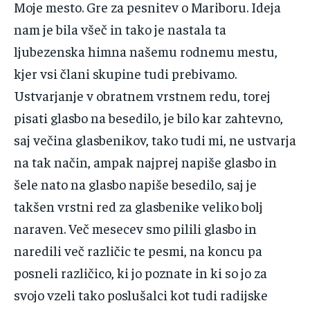
‌Moje‌ ‌mesto.‌ ‌Gre‌ ‌za‌ ‌pesnitev‌ ‌o‌ ‌Mariboru.‌ ‌Ideja‌
‌nam‌ ‌je‌ ‌bila‌ ‌všeč‌ ‌in‌ ‌tako‌ ‌je‌ ‌nastala‌ ‌ta‌
‌ljubezenska‌ ‌himna‌ ‌našemu‌ ‌rodnemu‌ ‌mestu,‌
‌kjer‌ ‌vsi‌ ‌člani‌ ‌skupine‌ ‌tudi‌ ‌prebivamo.‌
‌Ustvarjanje‌ ‌v‌ ‌obratnem‌ ‌vrstnem‌ ‌redu,‌ ‌torej‌
‌pisati‌ ‌glasbo‌ ‌na‌ ‌besedilo,‌ ‌je‌ ‌bilo‌ ‌kar‌ ‌zahtevno,‌
‌saj‌ ‌večina‌ ‌glasbenikov,‌ ‌tako‌ ‌tudi‌ ‌mi,‌ ‌ne‌ ‌ustvarja‌
‌na‌ ‌tak‌ ‌način,‌ ‌ampak‌ ‌najprej‌ ‌napiše‌ ‌glasbo‌ ‌in‌
‌šele‌ ‌nato‌ ‌na‌ ‌glasbo‌ ‌napiše‌ ‌besedilo,‌ ‌saj‌ ‌je‌
‌takšen‌ ‌vrstni‌ ‌red‌ ‌za‌ ‌glasbenike‌ ‌veliko‌ ‌bolj‌
‌naraven.‌ ‌Več‌ ‌mesecev‌ ‌smo‌ ‌pilili‌ ‌glasbo‌ ‌in‌
‌naredili‌ ‌več‌ ‌različic‌ ‌te‌ ‌pesmi,‌ ‌na‌ ‌koncu‌ ‌pa‌
‌posneli‌ ‌različico,‌ ‌ki‌ ‌jo‌ ‌poznate‌ ‌in‌ ‌ki‌ ‌so‌ ‌jo‌ ‌za‌
‌svojo‌ ‌vzeli‌ ‌tako‌ ‌poslušalci kot‌ ‌tudi‌ ‌radijske‌