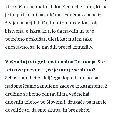
‌ki‌ ‌jo‌ ‌slišim‌ ‌na‌ ‌radiu‌ ‌ali‌ ‌kakšen‌ ‌dober‌ ‌film,‌ ‌ki‌ ‌me‌
‌je‌ ‌inspiriral‌ ‌ali‌ ‌pa‌ ‌kakšna‌ ‌resnična‌ ‌zgodba‌ ‌iz‌
‌življenja‌ ‌mojih‌ ‌bližnjih‌ ‌ali‌ ‌znancev.‌ ‌Karkoli,‌
‌bistvena‌ ‌je‌ ‌iskra,‌ ‌ki‌ ‌ti‌ ‌jo‌ ‌da‌ ‌navdih‌ ‌in‌ ‌to‌ ‌je‌
‌potrebno‌ ‌poskušati‌ ‌ujeti,‌ ‌kar‌ ‌niti‌ ‌ni‌ ‌tako‌
‌enostavno,‌ ‌saj‌ ‌je‌ ‌navdih‌ ‌precej‌ ‌izmuzljiv.‌ ‌ ‌
Vaš‌ ‌zadnji‌ ‌singel‌ ‌nosi‌ ‌naslov‌ ‌Do‌ ‌morjá.‌ ‌Ste‌
‌letos‌ ‌že‌ ‌preverili,‌ ‌če‌ ‌je‌ ‌morje‌ ‌še‌ ‌slano?‌ ‌
Sebastijan‌:‌ ‌Letos‌ ‌daljšega‌ ‌dopusta‌ ‌ne‌ ‌bo,‌ ‌saj‌
‌nadomeščamo‌ ‌zamujene‌ ‌zadeve‌ ‌iz‌ ‌karantene.‌ ‌Z‌
‌družino‌ ‌se‌ ‌bomo‌ ‌odpravili‌ ‌na‌ ‌več‌ ‌nekaj‌
‌dnevnih‌ ‌izletov‌ ‌po‌ ‌Sloveniji,‌ ‌drugače‌ ‌pa‌ ‌nam‌ ‌je‌
‌dovolj‌ ‌že‌ ‌to,‌ ‌da‌ ‌smo‌ ‌skupaj‌ ‌in‌ ‌brez‌ ‌skrbi.‌ ‌