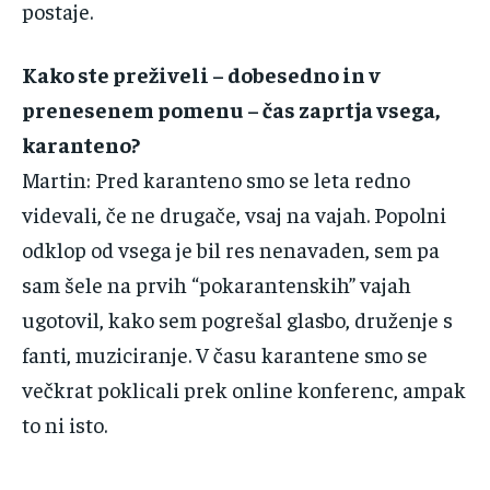
‌postaje.‌ ‌ ‌
Kako‌ ‌ste‌ ‌preživeli‌ ‌–‌ ‌dobesedno‌ ‌in‌ ‌v‌
‌prenesenem‌ ‌pomenu‌ ‌–‌ ‌čas‌ ‌zaprtja‌ ‌vsega,‌
‌karanteno?‌ ‌
Martin‌:‌ ‌Pred‌ ‌karanteno‌ ‌smo‌ ‌se‌ ‌leta‌ ‌redno‌
‌videvali,‌ ‌če‌ ‌ne‌ ‌drugače,‌ ‌vsaj‌ ‌na‌ ‌vajah.‌ ‌Popolni‌
‌odklop‌ ‌od‌ ‌vsega‌ ‌je‌ ‌bil‌ ‌res‌ ‌nenavaden,‌ ‌sem‌ ‌pa‌
‌sam‌ ‌šele‌ ‌na‌ ‌prvih‌ ‌“pokarantenskih”‌ ‌vajah‌
‌ugotovil,‌ ‌kako‌ ‌sem‌ ‌pogrešal‌ ‌glasbo,‌ ‌druženje‌ ‌s‌
‌fanti,‌ ‌muziciranje.‌ ‌V‌ ‌času‌ ‌karantene‌ ‌smo‌ ‌se‌
‌večkrat‌ ‌poklicali‌ ‌prek‌ ‌online‌ ‌konferenc‌,‌ ‌ampak‌
‌to‌‌ ‌ni‌ ‌isto.‌