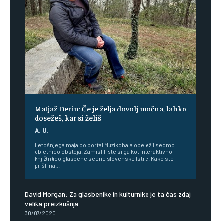
Matjaž Derin: Če je želja dovolj močna, lahko
dosežeš, kar si želiš
A. U.
Letošnjega maja bo portal Muzikobala obeležil sedmo
obletnico obstoja. Zamislili ste si ga kot interaktivno
knjiž(n)ico glasbene scene slovenske Istre. Kako ste
prišli na...
David Morgan: Za glasbenike in kulturnike je ta čas zdaj
velika preizkušnja
30/07/2020