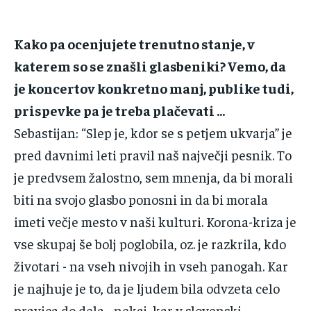
Kako‌ ‌pa‌ ‌ocenjujete‌ ‌trenutno‌ ‌stanje,‌ ‌v‌
‌katerem‌ ‌so‌ ‌se‌ ‌znašli‌ ‌glasbeniki?‌ ‌Vemo,‌ ‌da‌
‌je‌ ‌koncertov‌ ‌konkretno‌ ‌manj,‌ ‌publike‌ ‌tudi,‌
‌prispevke‌ ‌pa‌ ‌je‌ ‌treba‌ ‌plačevati‌ ‌…‌ ‌
Sebastijan‌:‌ ‌“Slep‌ ‌je,‌ ‌kdor‌ ‌se‌ ‌s‌ ‌petjem‌ ‌ukvarja”‌ ‌je‌
‌pred‌ ‌davnimi‌ ‌leti‌ ‌pravil‌ ‌naš‌ ‌največji‌ ‌pesnik.‌ ‌To‌
‌je‌ ‌predvsem‌ ‌žalostno,‌ ‌sem‌ ‌mnenja,‌ ‌da‌ ‌bi‌ ‌morali‌
‌biti‌ ‌na‌ ‌svojo‌ ‌glasbo‌ ‌ponosni‌ ‌in‌ ‌da‌ ‌bi‌ ‌morala‌
‌imeti‌ ‌večje‌ ‌mesto‌ ‌v‌ ‌naši‌ ‌kulturi.‌ ‌Korona-kriza‌ ‌je‌
‌vse‌ ‌skupaj‌ ‌še‌ ‌bolj‌ ‌poglobila,‌ ‌oz.‌ ‌je‌ ‌razkrila,‌ ‌kdo‌
‌životari‌ ‌-‌ ‌na‌ ‌vseh‌ ‌nivojih‌ ‌in‌ ‌vseh‌ ‌panogah.‌ ‌Kar‌
‌je‌ ‌najhuje‌ ‌je‌ ‌to,‌ ‌da‌ ‌je‌ ‌ljudem‌ ‌bila‌ ‌odvzeta‌ ‌celo‌
‌pravica‌ ‌do‌ ‌dela‌ ‌-‌ ‌nekaj,‌ ‌kar‌ ‌v‌ ‌slovenski‌