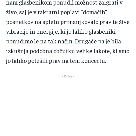
‌nam‌ ‌glasbenikom‌ ‌ponudil‌ ‌možnost‌ ‌zaigrati‌ ‌v‌
‌živo,‌ ‌saj‌ ‌je‌ ‌v‌ ‌takratni‌ ‌poplavi‌ ‌“domačih”‌
‌posnetkov‌ ‌na‌ ‌spletu‌ ‌primanjkovalo‌ ‌prav‌ ‌te‌ ‌žive‌
‌vibracije‌ ‌in‌ ‌energije,‌ ‌ki‌ ‌jo‌ ‌lahko‌ ‌glasbeniki‌
‌ponudimo‌ ‌le‌ ‌na‌ ‌tak‌ ‌način.‌ ‌Drugače‌ ‌pa‌ ‌je‌ ‌bila‌
‌izkušnja‌ ‌podobna‌ ‌občutku‌ ‌velike‌ ‌lakote,‌ ‌ki‌ ‌smo‌
‌jo‌ ‌lahko‌ ‌potešili‌ ‌prav‌ ‌na‌ ‌tem‌ ‌koncertu.‌ ‌
- Oglas -