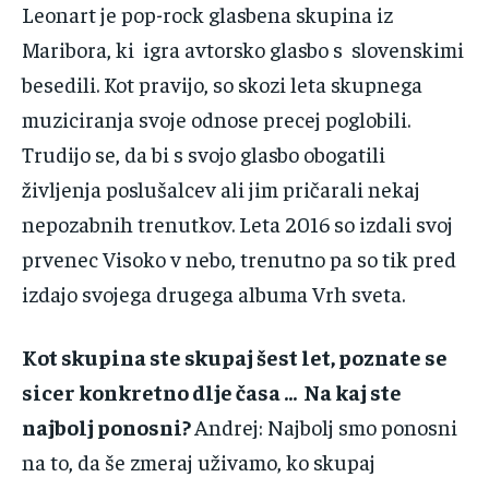
Leonart‌ ‌je ‌pop-rock‌ ‌glasbena‌ ‌skupina‌ ‌iz‌
‌Maribora‌, ki ‌igra‌ ‌avtorsko‌ ‌glasbo‌ ‌s‌ ‌ slovenskimi‌
‌besedili.‌ Kot pravijo, so ‌‌skozi‌ ‌leta‌ ‌skupnega‌
‌muziciranja‌ ‌svoje‌ ‌odnose‌ ‌precej‌ ‌poglobili.‌
Trudijo‌ ‌se,‌ ‌da‌ ‌bi‌ ‌s‌ ‌svojo‌ ‌glasbo‌ ‌obogatili‌
‌življenja‌ ‌poslušalcev‌ ‌ali‌ ‌jim‌ ‌pričarali‌ ‌nekaj‌
nepozabnih‌ ‌trenutkov.‌ ‌Leta‌ ‌2016‌ ‌so‌ ‌izdali‌ ‌svoj‌
‌prvenec‌ ‌Visoko‌ ‌v‌ ‌nebo,‌ ‌trenutno‌ ‌pa‌ ‌so‌ ‌tik‌ ‌pred‌
‌izdajo‌ ‌svojega‌ ‌drugega‌ ‌albuma‌ ‌Vrh‌ ‌sveta.‌ ‌ ‌
Kot skupina ste skupaj šest‌ ‌let‌, ‌poznate se
sicer‌‌ ‌konkretno‌ ‌dlje časa … Na‌ ‌kaj‌ ‌ste‌
‌najbolj‌ ‌ponosni?‌ ‌
Andrej‌:‌ ‌Najbolj‌ ‌smo ponosni‌‌
‌na‌ ‌to,‌ ‌da‌ ‌še‌ ‌zmeraj‌ ‌uživamo,‌ ‌ko‌ ‌skupaj‌