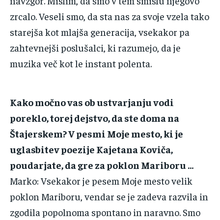
‌navzgor.‌ ‌Mislim,‌ ‌da‌ ‌smo‌ ‌v‌ ‌tem‌ ‌smislu‌ ‌njegovo‌
‌zrcalo.‌ ‌Veseli‌ ‌smo,‌ ‌da‌ ‌sta‌ ‌nas‌ ‌za‌ ‌svoje‌ ‌vzela‌ ‌tako‌
‌starejša‌ ‌kot‌ ‌mlajša‌ ‌generacija,‌ ‌vsekakor‌ ‌pa‌
‌zahtevnejši‌ ‌poslušalci,‌ ‌ki‌ ‌razumejo,‌ ‌da‌ ‌je‌
‌muzika‌ ‌več‌ ‌kot‌ ‌le‌ ‌instant‌ ‌polenta.‌
Kako‌ ‌močno‌ ‌vas‌ ‌ob‌ ‌ustvarjanju‌ ‌vodi‌
‌poreklo,‌ ‌torej‌ ‌dejstvo,‌ ‌da‌ ‌ste‌ ‌doma‌ ‌na‌
‌Štajerskem?‌ ‌V‌ ‌pesmi‌ ‌Moje‌ ‌mesto,‌ ‌ki‌ ‌je‌
‌uglasbitev‌ ‌poezije‌ ‌Kajetana‌ ‌Koviča,‌
‌poudarjate,‌ ‌da‌ ‌gre‌ ‌za‌ ‌poklon‌ ‌Mariboru‌ ‌…‌
Marko‌:‌ ‌Vsekakor‌ ‌je‌ ‌pesem‌ ‌Moje‌ ‌mesto‌ ‌velik‌
‌poklon‌ ‌Mariboru,‌ ‌vendar‌ ‌se‌ ‌je‌ ‌zadeva‌ ‌razvila‌ ‌in‌
‌zgodila‌ ‌popolnoma‌ ‌spontano‌ ‌in‌ ‌naravno.‌ ‌Smo‌