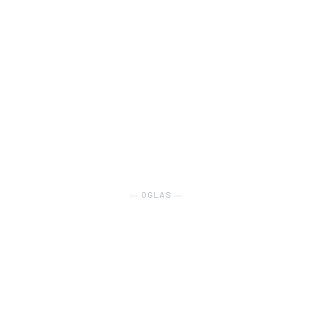
― OGLAS ―