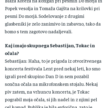
‌Blaža‌ ‌Koreza‌ ‌na‌ ‌kongah‌ ‌pri‌ ‌pesmih‌ ‌Do‌ ‌morj‌á‌ ‌in‌
‌Popek‌ ‌vesolja‌ ‌in‌ ‌Tomaža‌ ‌Gajšta‌ ‌na‌ ‌krilovki‌ ‌pri‌
‌pesmi‌ ‌‌Do‌ ‌morj‌á.‌ ‌Sodelovanje‌ ‌z‌ ‌drugimi‌
‌glasbeniki‌ ‌je‌ ‌zelo‌ ‌zanimivo‌ ‌in‌ ‌zabavno‌, tako da
bomo‌ ‌‌s‌ ‌tem‌ ‌zagotovo‌ ‌nadaljevali.‌ ‌ ‌
Kaj‌ ‌imajo‌ ‌skupnega‌ ‌Sebastijan,‌ ‌Tokac‌ ‌in‌
‌očala?‌ ‌
Sebastijan‌:‌ ‌Haha,‌ ‌to‌ ‌je‌ ‌prigoda‌ ‌iz‌ ‌otvoritvenega‌
‌koncerta‌ ‌festivala‌ ‌Lent‌ ‌pred‌ ‌nekaj‌ ‌leti,‌ ‌ko‌ ‌smo‌
‌igrali‌ ‌pred‌ ‌skupino‌ ‌Dan‌ ‌D‌ ‌in‌ ‌sem‌ ‌pozabil‌
‌sončna‌ ‌očala‌ ‌na‌ ‌mikrofonskem‌ ‌stojalu.‌ ‌Nekaj‌
‌piv‌ ‌zatem,‌ ‌na‌ ‌vrhuncu‌ ‌koncerta,‌ ‌je‌ ‌Tokac‌
‌pograbil‌ ‌moja‌ ‌očala,‌ ‌si‌ ‌jih‌ ‌nadel‌ ‌in‌ ‌z‌ ‌njimi‌ ‌pel‌
‌cel‌ ‌komad.‌ ‌Publika‌ ‌je‌ ‌bila‌ ‌evforična,‌ ‌zato‌ ‌je‌