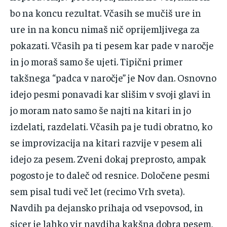
‌bo‌ ‌na‌ ‌koncu‌ ‌rezultat.‌ ‌Včasih‌ ‌se‌ ‌mučiš‌ ‌ure‌ ‌in‌
‌ure‌ ‌in‌ ‌na‌ ‌koncu‌ ‌nimaš‌ ‌nič‌ ‌oprijemljivega‌ ‌za‌
‌pokazati.‌ ‌Včasih‌ ‌pa‌ ‌ti‌ ‌pesem‌ ‌kar‌ ‌pade‌ ‌v‌ ‌naročje‌
‌in‌ ‌jo‌ ‌moraš‌ ‌samo‌ ‌še‌ ‌ujeti.‌ ‌Tipični‌ ‌primer‌
‌takšnega‌ ‌“padca‌ ‌v‌ ‌naročje”‌ ‌je‌ ‌Nov‌ ‌dan.‌ ‌Osnovno‌
‌idejo‌ ‌pesmi‌ ‌ponavadi‌ ‌kar‌ ‌slišim‌ ‌v‌ ‌svoji‌ ‌glavi‌ ‌in‌
‌jo‌ ‌moram‌ ‌nato‌ ‌samo‌ ‌še‌ ‌najti‌ ‌na‌ ‌kitari‌ ‌in‌ ‌jo‌
‌izdelati,‌ ‌razdelati.‌ ‌Včasih‌ ‌pa‌ ‌je‌ ‌tudi‌ ‌obratno,‌ ‌ko‌
‌se‌ ‌improvizacija‌ ‌na‌ ‌kitari‌ ‌razvije‌ ‌v‌ ‌pesem‌ ‌ali‌
‌idejo‌ ‌za‌ ‌pesem.‌ ‌Zveni‌ ‌dokaj‌ ‌preprosto,‌ ‌ampak‌
‌pogosto‌ ‌je‌ ‌to‌ ‌daleč‌ ‌od‌ ‌resnice.‌ ‌Določene‌ ‌pesmi‌
‌sem‌ ‌pisal‌ ‌tudi‌ ‌več‌ ‌let‌ ‌(recimo‌ ‌Vrh‌ ‌sveta).‌
‌Navdih‌ ‌pa‌ ‌dejansko‌ ‌prihaja‌ ‌od‌ ‌vsepovsod,‌ ‌in‌
‌sicer‌ ‌je‌ ‌lahko‌ ‌vir‌ ‌navdiha‌ ‌kakšna‌ ‌dobra‌ ‌pesem,‌