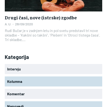
Drugi časi, nove (istrske) zgodbe
A. U.
-
28/09/2020
Rudi Bučar je v zadnjem letu in pol svetu predstavil tri nove
skladbe – 'Kakšni so takšni', 'Plešem' in 'Otroci tistega časa'.
Tri skladbe,...
Kategorija
Intervju
Kolumna
Komentar
Napovedi